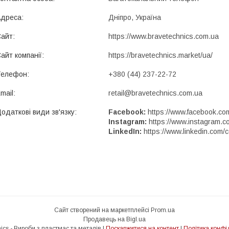
Дніпро, Україна
https://www.bravetechnics.com.ua
https://bravetechnics.market/ua/
+380 (44) 237-22-72
retail@bravetechnics.com.ua
Facebook
https://www.facebook.co
Instagram
https://www.instagram.c
LinkedIn
https://www.linkedin.com/
Сайт створений на маркетплейсі
Prom.ua
Продавець на Bigl.ua
Brave technics - Вироби з пластмас та металів |
Поскаржитися на контент
|
Політика конфі